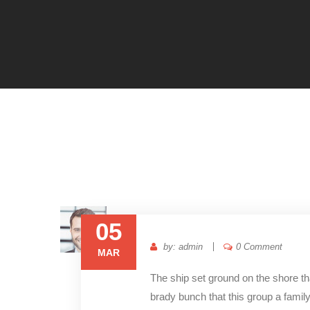
05
by: admin
0 Comment
MAR
The ship set ground on the shore t
brady bunch that this group a famil