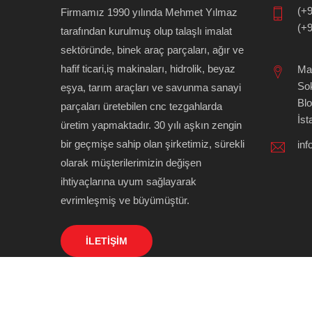
(+9
Firmamız 1990 yılında Mehmet Yılmaz
(+9
tarafından kurulmuş olup talaşlı imalat
sektöründe, binek araç parçaları, ağır ve
hafif ticari,iş makinaları, hidrolik, beyaz
Mal
Sok
eşya, tarım araçları ve savunma sanayi
Blo
parçaları üretebilen cnc tezgahlarda
İst
üretim yapmaktadır. 30 yılı aşkın zengin
bir geçmişe sahip olan şirketimiz, sürekli
in
olarak müşterilerimizin değişen
ihtiyaçlarına uyum sağlayarak
evrimleşmiş ve büyümüştür.
İLETIŞIM